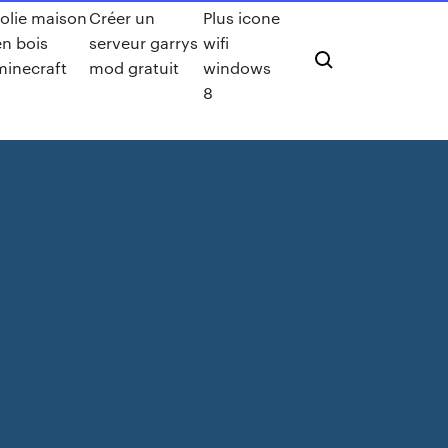
Jolie maison
Créer un
Plus icone
en bois
serveur garrys
wifi
minecraft
mod gratuit
windows
8