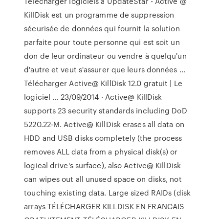
Télécharger logiciels à UpdateStar - Active @
KillDisk est un programme de suppression
sécurisée de données qui fournit la solution
parfaite pour toute personne qui est soit un
don de leur ordinateur ou vendre à quelqu'un
d'autre et veut s'assurer que leurs données …
Télécharger Active@ KillDisk 12.0 gratuit | Le
logiciel ... 23/09/2014 · Active@ KillDisk
supports 23 security standards including DoD
5220.22-M. Active@ KillDisk erases all data on
HDD and USB disks completely (the process
removes ALL data from a physical disk(s) or
logical drive's surface), also Active@ KillDisk
can wipes out all unused space on disks, not
touching existing data. Large sized RAIDs (disk
arrays TÉLÉCHARGER KILLDISK EN FRANCAIS