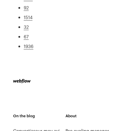
92
1514
32
67
1936
On the blog
About
Convertisseur mov avi
Pro cycling manager