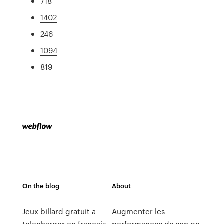
718
1402
246
1094
819
On the blog
About
Jeux billard gratuit a
Augmenter les
telecharger en francais
performances de son pc